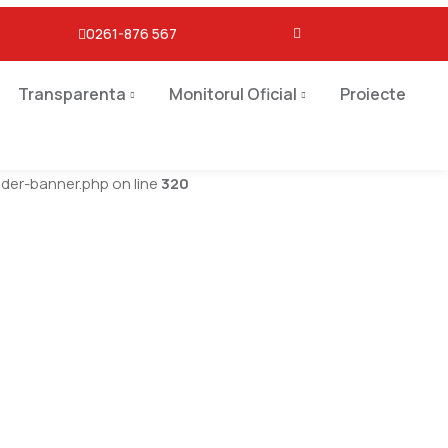
0261-876 567
Transparenta
Monitorul Oficial
Proiecte
er-banner.php on line
320