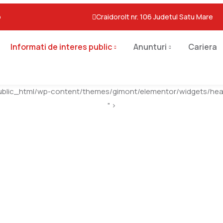
o
Craidorolt nr. 106 Judetul Satu Mare
Informati de interes public
Anunturi
Cariera
ublic_html/wp-content/themes/gimont/elementor/widgets/head
" >
Legislatie