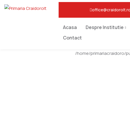
office@craidorolt.r
Acasa
Despre Institutie
Contact
/home/primariacraidoro/p