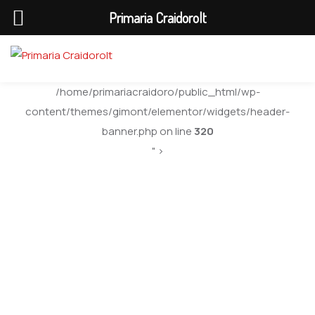
Primaria Craidorolt
/home/primariacraidoro/public_html/wp-
content/themes/gimont/elementor/widgets/header-
banner.php on line
320
" >
Black-Basebll Cap