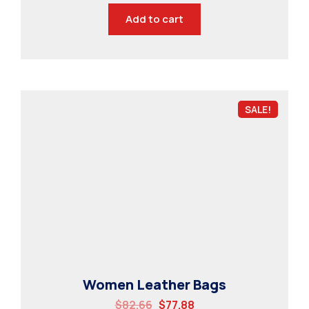
Add to cart
SALE!
Women Leather Bags
$
82.66
$
77.88