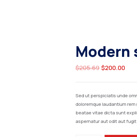
Modern 
$
205.69
$
200.00
Sed ut perspiciatis unde omn
doloremque laudantium rem r
beatae vitae dicta sunt exp
aspernatur aut odit aut fug