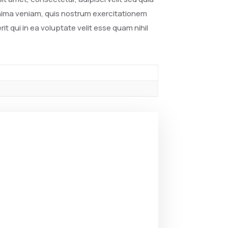
nima veniam, quis nostrum exercitationem
t qui in ea voluptate velit esse quam nihil