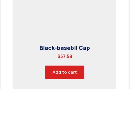
Black-basebll Cap
$
57.58
Add to cart