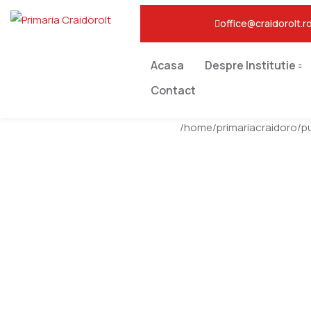
office@craidorolt.r
Acasa
Despre Institutie
Contact
/home/primariacraidoro/p