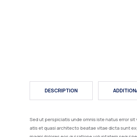
DESCRIPTION
ADDITION
Sed ut perspiciatis unde omnis iste natus error s
atis et quasi architecto beatae vitae dicta sunt 
magni dolores eos qui ratione voluptatem sequi nes