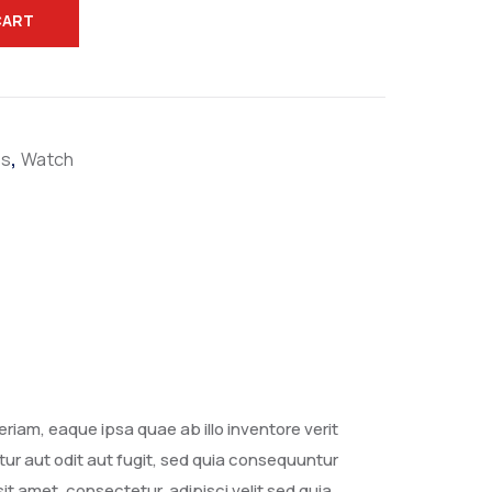
CART
,
ts
Watch
iam, eaque ipsa quae ab illo inventore verit
ur aut odit aut fugit, sed quia consequuntur
t amet, consectetur, adipisci velit sed quia