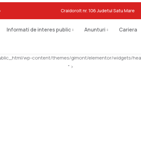
o
Craidorolt nr. 106 Judetul Satu Mare
Informati de interes public
Anunturi
Cariera
ublic_html/wp-content/themes/gimont/elementor/widgets/head
" >
Modern Smart Watc