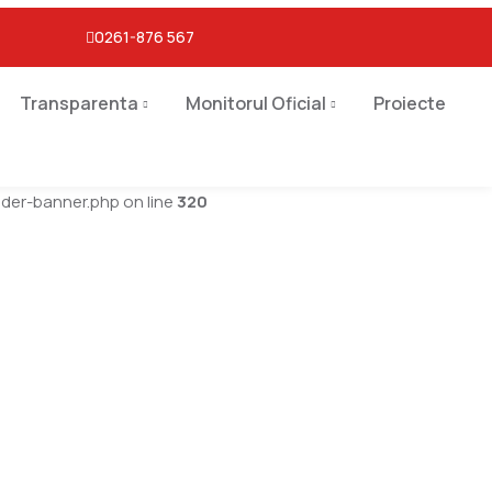
0261-876 567
Transparenta
Monitorul Oficial
Proiecte
er-banner.php on line
320
h