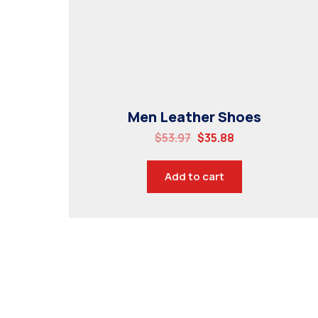
Men Leather Shoes
$
53.97
$
35.88
Add to cart