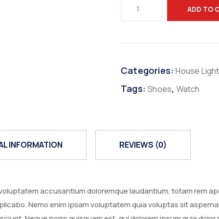
ADD TO 
Categories:
House Ligh
Tags:
,
Shoes
Watch
AL INFORMATION
REVIEWS (0)
it voluptatem accusantium doloremque laudantium, totam rem aper
explicabo. Nemo enim ipsam voluptatem quia voluptas sit aspernat
ciunt. Neque porro quisquam est, qui dolorem ipsum quia dolor si