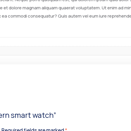
e et dolore magnam aliquam quaerat voluptatem. Ut enim ad mi
d ex ea commodi consequatur? Quis autem vel eum iure reprehenderi
dern smart watch”
.
Required fields are marked
*